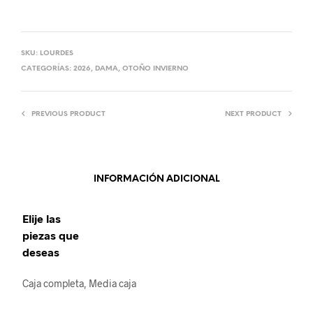
SKU:
LOURDES
CATEGORÍAS:
2026
,
DAMA
,
OTOÑO INVIERNO
PREVIOUS PRODUCT
NEXT PRODUCT
INFORMACIÓN ADICIONAL
Elije las
piezas que
deseas
Caja completa, Media caja