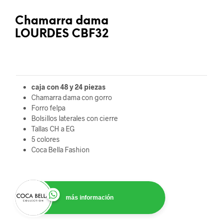
Chamarra dama
LOURDES CBF32
caja con 48 y 24 piezas
Chamarra dama con gorro
Forro felpa
Bolsillos laterales con cierre
Tallas CH a EG
5 colores
Coca Bella Fashion
más información