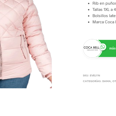
Rib en puño
Tallas 1XL a 
Bolsillos lat
Marca Coca 
más 
SKU:
EVELYN
CATEGORÍAS:
DAMA
,
OT