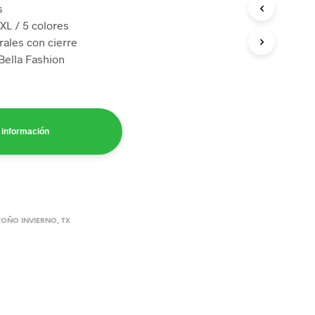
s
4XL / 5 colores
erales con cierre
Bella Fashion
información
OÑO INVIERNO
,
TX