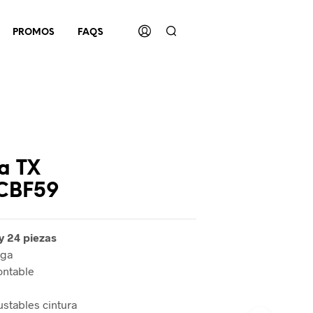
PROMOS
FAQ´S
a TX
CBF59
y 24 piezas
rga
ntable
stables cintura