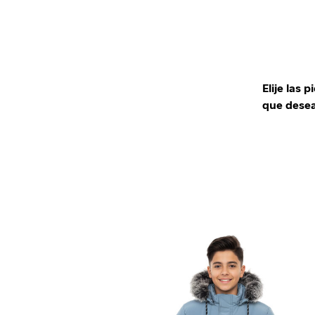
Elije las p
que dese