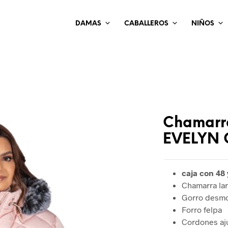
DAMAS
CABALLEROS
NIÑOS
Chamarr
EVELYN 
caja con 48 
Chamarra la
Gorro desmo
Forro felpa
Cordones aju